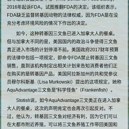
2016年起诉FDA，试图推翻FDA的决定。该组织表示，
FDA缺乏监督转基因动物的法律权威，因为FDA是在没
充分考虑环境风险的情况下作出的决定。
如今，这种转基因三文鱼已进入加拿大人的餐桌。
但与加拿大不同的是，美国国内的政治斗争使得三文鱼
真正进入市场的计划停滞不前。美国政府2017财年预算
的法律中包括一项规定，即命令FDA禁止转基因三文鱼
销售，直到该机构制定出相关计划来告知消费者他们正
在购买的是转基因产品。美国阿拉斯加州的共和党参议
员穆尔科斯基（Lisa Murkowski）提出的这项规定，她称
AquAdvantage三文鱼是“科学怪鱼”（Frankenfish）。
Stotish说，如今AquAdvantage三文类正在进入加拿
大人的餐桌，这次的声明肯定也会再次引起反对。不
过，他认为，转基因三文鱼对经济有利，因为它们可以
在大都市附近养殖，可以将三文鱼养殖工作带回美国和