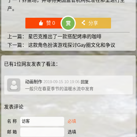
了一个养鱼场，并等待美国监管机构批准在那里进行生
产。
󰄼
赞
0
󰄯
分享
赏
上一篇：
星巴克推出了一款搭配烤串的咖啡
下一篇：
这款角色扮演游戏探讨Gay圈文化和争议
已有1位网友发表了看法：
动画制作
2019-09-15 10:19:06
回复
一般只在春夏季节的温暖水流中发育
发表评论
名 称
必填
邮 箱
选填