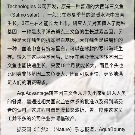
Technologies 公司开发，原是一种普通的大西洋三文鱼
（Salmo salar），一般只在春夏季节的温暖水流中发育
生长，3年左右才能长大上市。研究人员对其植入了两种
基因，一种是太平洋奇努克三文鱼的生长激素基因，另
一种是大洋鳕鱼的抗冻蛋白基因。大洋鳕鱼是绵鳚科的
一种，血液中含有抗冻蛋白，可以在冰封的寒带海域生
存。转入了这两种基因后，即便在寒冷情况下转基因三
文鱼也能快速生长，只要18个月就能长大，而且个头也
比同类非转基因三文鱼要大，因而可以更快、更多地满
足人们的消费需求。
AquAdvantage转基因三文鱼从开发出来到进入人类
的餐桌，需通过相关国家监管体系的批准以及得到消费
者的认可。这过程可谓是漫长又波折，曾一度使这家员
工并不多的公司停业并濒临破产。
据英国《自然》（Nature）杂志报道，AquaBounty