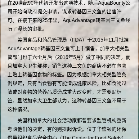
在20世纪90年代初开发出这项技术，随后AquaBounty公
司开始向政府提交申请，谋求转基因三文鱼的出售许
可。在接下来的25年里，AquAdvantage转基因三文鱼经
历了漫长的审批。
美国食品和药品管理局（FDA）于2015年11月批准
AquAdvantage转基因三文鱼可上市销售，加拿大相关监
管部门也于六个月后（2016年5月）做了相同的决定。而
且加拿大卫生部称，销售这种三文鱼的商店不必在包装
上贴上转基因食物的标签。因为根据加拿大相关监管条
例规定，只有当食物有可能造成健康风险，比如食物过
敏或对食物的营养品质造成重大改变时，才需要贴标
签。显然加拿大卫生部认为，这种转基因三文鱼不属于
这种情况。
美国和加拿大的社会活动家都曾要求监管机构重新
考虑他们的决定，有的则提起诉讼。位于华盛顿的环保
倡导组织食品安全中心（The Center for Food Safety）