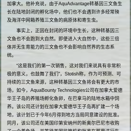
加拿大。他补充说，由于AquAdvantage转基因三文鱼生
长在陆地封闭的孵化场中，他们也不会遇到许多经常殃
及海洋中网箱养殖三文鱼的病原体和寄生虫。
事实上，正因在封闭的环境中生长，这种转基因三
文鱼也不会跑到大自然。即便进入大自然中，这些三倍
体并无生育能力的三文鱼也不会影响自然界的生态系
统。
“这是我们的第一次销售，这对我们来说具有非常积
极的意义，也鼓舞了我们”，Stotish称，作为可预测、可
持续的三文鱼来源，这种转基因三文鱼将会有更大的市
场，
如今，AquaBounty Technologies公司在加拿大爱德
华王子岛的养殖场孵化鱼卵，在巴拿马的陆地水箱中饲
养。该公司还计划在加拿大爱德华王子岛再扩建一个场
地，该计划已于今年6月得到地方当局同意建设的批准。
同月，该公司还在美国印第安纳州的新奥尔巴尼市收购