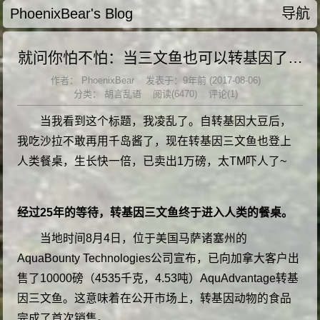
PhoenixBear's Blog
导航
就问你怕不怕：当三文鱼也可以转基因了…
作者：
PhoenixBear
发表于：9年前 (2017-08-06)
分类：
胡言乱语
阅读(6470)
评论(1)
当我看到这个标题，我凌乱了。自转基因大豆后，
我吃沙拉不敢再用千岛酱了，现在转基因三文鱼也登上
人类餐桌，生长快一倍，已卖出1万磅，太TM吓人了~
经过25年的等待，转基因三文鱼终于进入人类的餐桌。
当地时间8月4日，位于美国马萨诸塞州的
AquaBounty Technologies公司宣布，已向加拿大客户出
售了10000磅（4535千克，4.53吨）AquAdvantage转基
因三文鱼。这意味着在公开市场上，转基因动物的食品
完成了首次销售。