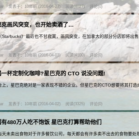
ar
发表于：10年前 (2016-04-27)
阅读(4027)
评论(0)
巴克画风突变，也开始卖酒了…
Starbucks）最近也不甘寂寞，画风突变，在加拿大的部分分店即将出售
ar
发表于：10年前 (2016-04-03)
阅读(4100)
评论(0)
一杯定制化咖啡?星巴克的 CTO 说没问题!
合上，星巴克绝对是一家表现不错的企业。但星巴克的CTO想要将其打造
ar
发表于：10年前 (2016-04-02)
阅读(3325)
评论(0)
国有480万人吃不饱饭 星巴克打算帮助他们
当天未卖出食物对于许多餐饮公司，每天都会有许多卖不出去的食物要处