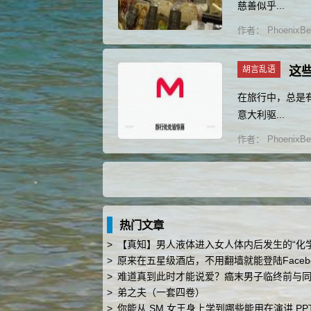
慈善似乎...
作者：
PhoenixBe
胡言乱语
这
在旅行中，总是
意大利驱...
作者：
PhoenixBe
热门文章
>
【真知】男人液体进入女人体内后发生的“化学反应”，太震撼了…
>
原来在五星级酒店，不用翻墙就能登陆Facebook
>
难道真到此时才能说爱？癌末男子临终前与同性恋人
>
弟之夫（一套四卷）
>
你能从 SM 女王身上学到哪些能用在演讲 PPT 时的技巧