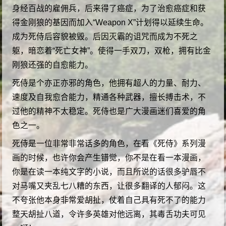
身经百战的雇佣兵，后来得了癌症，为了治愈癌症和获
得金刚狼的基因而加入“Weapon X”计划得以延续生命。
成为死侍后容貌被毁。后因灭霸的诅咒而成为不死之
躯，暗恋着“死亡女神”。使得一手双刀，双枪，拥有比金
刚狼还强的自愈能力。
死侍是个亦正亦邪的角色，他拥有超人的力量、耐力、
速度及自我愈合能力，精通各种武器，擅长搏击术，不
过他的精神不太稳定。死侍也是广大漫画迷们喜爱的角
色之一。
死侍是一位非常非常话多的角色，在看《死侍》系列漫
画的时候，也许你会产生错觉，你不是在看一本漫画，
你是在读一本纯文字的小说，而且所说的话很多驴唇不
对马嘴又夹乱七八糟的东西，让很多翻译的人郁闷。这
不夸张他本身非常爱胡扯，仗着自己具有死不了的能力
整天胡扯八道，令许多英雄对他远离，其毒舌功夫可见