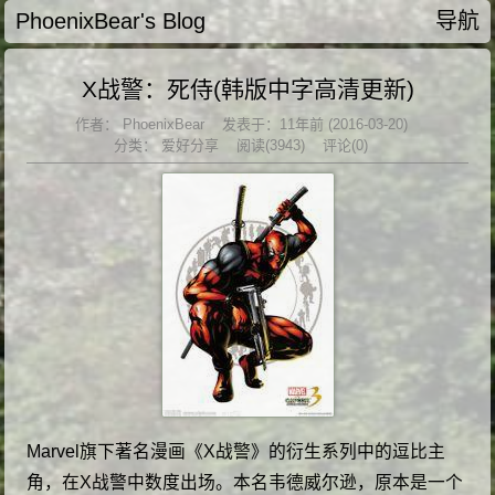
PhoenixBear's Blog
导航
X战警：死侍(韩版中字高清更新)
作者：
PhoenixBear
发表于：11年前 (2016-03-20)
分类：
爱好分享
阅读(3943)
评论(0)
Marvel旗下著名漫画《X战警》的衍生系列中的逗比主
角，在X战警中数度出场。本名韦德威尔逊，原本是一个