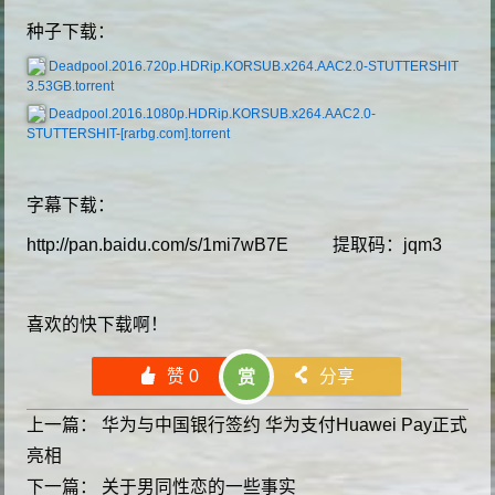
种子下载：
Deadpool.2016.720p.HDRip.KORSUB.x264.AAC2.0-STUTTERSHIT
3.53GB.torrent
Deadpool.2016.1080p.HDRip.KORSUB.x264.AAC2.0-
STUTTERSHIT-[rarbg.com].torrent
字幕下载：
http://pan.baidu.com/s/1mi7wB7E 提取码：jqm3
喜欢的快下载啊！
󰄼
赞
0
󰄯
分享
赏
上一篇：
华为与中国银行签约 华为支付Huawei Pay正式
亮相
下一篇：
关于男同性恋的一些事实