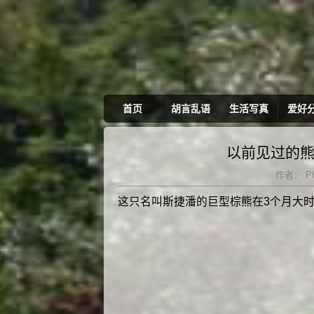
首页
胡言乱语
生活写真
爱好
以前见过的熊
作者：
Ph
这只名叫斯捷潘的巨型棕熊在3个月大时