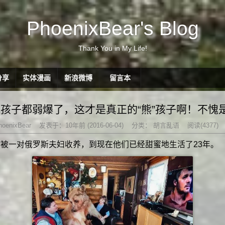
PhoenixBear's Blog
Thank You in My Life!
分享
实体漫画
新浪微博
留言本
孩子都弱爆了，这才是真正的“熊”孩子啊！不愧
oenixBear
发表于：10年前 (2016-06-04)
分类：
胡言乱语
阅读(4377)
被一对俄罗斯夫妇收养，到现在他们已经甜蜜地生活了23年。