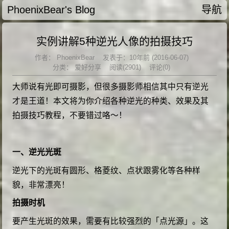
PhoenixBear's Blog
导航
实例讲解5种逆光人像的拍摄技巧
作者：
PhoenixBear
发表于：10年前 (2016-06-07)
分类：
爱好分享
阅读(2901)
评论(0)
大师说有光即可摄影，但很多摄影师相信其中只有逆光
才是王道！本文将为你介绍各种逆光的种类、效果及其
拍摄技巧教程，不要错过咯～！
一、逆光光斑
逆光下的光斑有圆形、格菱纹、点状跟雾化等各种样
貌，非常漂亮！
拍摄时机
要产生光斑的效果，需要有比较强烈的「点光源」。这