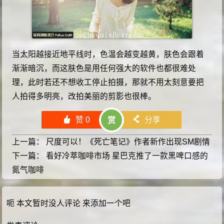
当太阳越接近地平线时，色温会越变越黄，肤色会跟着
渐渐暗沉，而这肤色是用任何强大的软件也都很难处
理，此时若还不想收工停止拍摄，那就不用太刻意要把
人拍得多明亮，改拍美丽的剪影也很棒。
󰄼
赞
0
󰄯
分享
赏
上一篇：
尺度可以！《死亡笔记》作者新作出现SM剧情
下一篇：
看好冷萃咖啡市场 星巴克推了一款黑啤口感的
氮气咖啡
呃 本文暂时没人评论 来添加一个吧