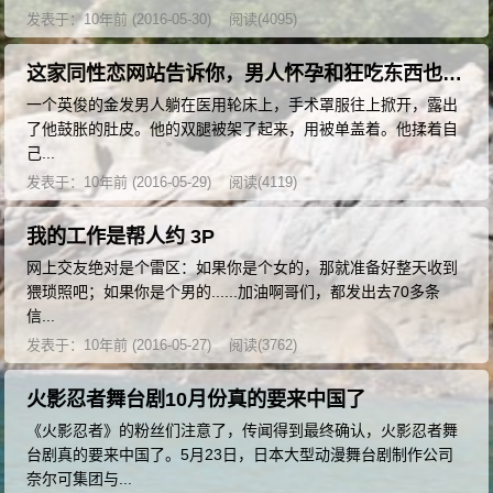
发表于：10年前 (2016-05-30)
阅读(4095)
这家同性恋网站告诉你，男人怀孕和狂吃东西也能拍成 GV
一个英俊的金发男人躺在医用轮床上，手术罩服往上掀开，露出
了他鼓胀的肚皮。他的双腿被架了起来，用被单盖着。他揉着自
己...
发表于：10年前 (2016-05-29)
阅读(4119)
我的工作是帮人约 3P
网上交友绝对是个雷区：如果你是个女的，那就准备好整天收到
猥琐照吧；如果你是个男的......加油啊哥们，都发出去70多条
信...
发表于：10年前 (2016-05-27)
阅读(3762)
火影忍者舞台剧10月份真的要来中国了
《火影忍者》的粉丝们注意了，传闻得到最终确认，火影忍者舞
台剧真的要来中国了。5月23日，日本大型动漫舞台剧制作公司
奈尔可集团与...