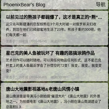
PhoenixBear's Blog
导航
以前见过的熊孩子都弱爆了，这才是真正的“熊”孩子啊！不愧是开挂的民族~
这只名叫斯捷潘的巨型棕熊在3个月大时被一对俄罗斯夫妇收
养，到现在他们已经甜蜜地生活了23年。熊孩子重约300磅，他
们每天都一起...
发表于：10年前 (2016-06-04)
阅读(4378)
星巴克的美人鱼被玩坏了 有趣的恶搞涂鸦作品
艺术创作可以随时随地，可以用任何物品任何形式，这不星巴克
杯套上的美人鱼最近学会了孙悟空的72变！我变，我变，我变变
变！...
发表于：10年前 (2016-06-03)
阅读(3809)
唐山大地震影视基地&老唐山风情小镇
唐山南湖曾是导演冯小刚拍摄“催泪大片”《唐山大地震》的外景
地之一。为拍摄电影《唐山大地震》，冯小刚在唐山南湖建设了
总面积1.3...