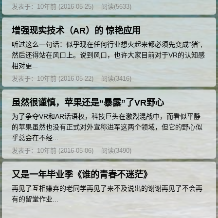
发表于：10年前 (2016-05-25)
阅读(5633)
增强现实技术（AR）的 惊艳应用
听过这么一句话：似乎现在任何行业想火起来都必须先变成“猪”,
然后还得站在风口上。说到风口，也许大家目前对于VR的认知感
相对更...
发表于：10年前 (2016-05-22)
阅读(3416)
虽然很谨慎，苹果还是“暴露”了VR野心
为了争夺VR和AR话语权，科技巨头在激烈混战中，而看似平静
的苹果虽然也没有正式对外宣称进军这两个领域，但它的野心似
乎总会在不经...
发表于：10年前 (2016-05-06)
阅读(3490)
又是一年毕业季《谁的青春不迷茫》
再见了互相嫌弃的老同学再见了来不及说出的谢谢再见了不会再
有的留堂作业...