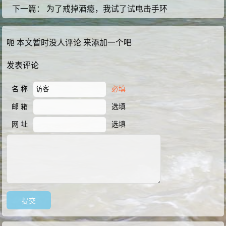
下一篇：
为了戒掉酒瘾，我试了试电击手环
呃 本文暂时没人评论 来添加一个吧
发表评论
名 称
必填
邮 箱
选填
网 址
选填