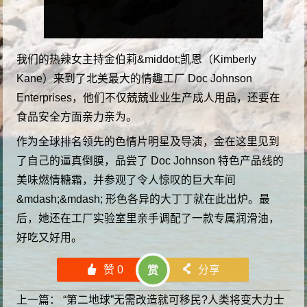
我们的热辣女主持金伯莉&middot;凯恩（Kimberly
Kane）来到了北美最大的情趣工厂 Doc Johnson
Enterprises，他们不仅兢兢业业生产成人用品，还要在
食品安全方面亲力亲为。
作为全球排名领先的色情片明星及导演，金在这里见到
了自己的逼真倒膜，品尝了 Doc Johnson 特色产品线的
美味燃情糖霜，并参观了令人惊叹的巨大车间
&mdash;&mdash; 形色各异的大丁丁就在此出炉。最
后，她还在工厂实验室里亲手调配了一款专属润滑油，
好吃又好用。
󰄼
赞
0
󰄯
分享
赏
上一篇：
“第二地球”无需改造就可移民?人类将变大力士